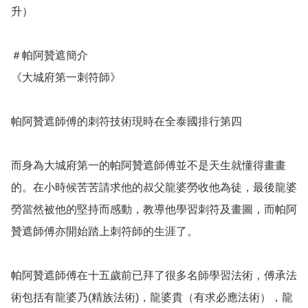
升）

＃帕阿贊遮簡介

《大城府第一刺符師》

帕阿贊遮師傅的刺符技術現時在全泰國排行第四

而身為大城府第一的帕阿贊遮師傅並不是天生就懂得畫畫
的。在小時候苦苦請求他的叔父龍婆勞收他為徒，最後龍婆
勞當然被他的堅持而感動，教導他學習刺符及畫圖，而帕阿
贊遮師傅亦開始踏上刺符師的生涯了。

帕阿贊遮師傅在十五歲前已拜了很多名師學習法術，傅承法
術包括有龍婆乃(精族法術)，龍婆貴（有求必應法術），龍