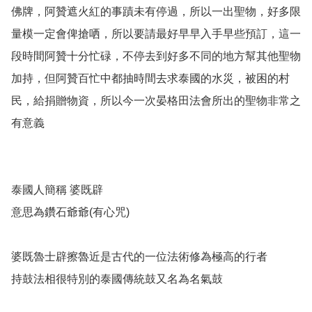
佛牌，阿贊遮火紅的事蹟未有停過，所以一出聖物，好多限
量模一定會俾搶哂，所以要請最好早早入手早些預訂，這一
段時間阿贊十分忙碌，不停去到好多不同的地方幫其他聖物
加持，但阿贊百忙中都抽時間去求泰國的水災，被困的村
民，給捐贈物資，所以今一次晏格田法會所出的聖物非常之
有意義

泰國人簡稱 婆既辟 

意思為鑽石爺爺(有心咒)

婆既魯士辟擦魯近是古代的一位法術修為極高的行者

持鼓法相很特別的泰國傳統鼓又名為名氣鼓
