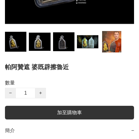
帕阿贊遮 婆既辟擦魯近
數量
−
+
加至購物車
簡介
−