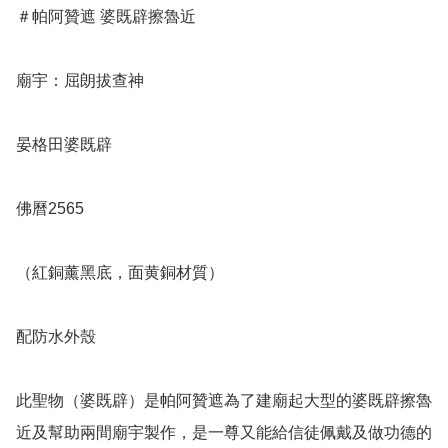
＃帕阿贊遮 婆既辟擦魯近

廟宇：屈朗拔查神

晏格田婆既辟

佛曆2565

（紅銅薰黑底，面黄銅材質）

配防水外殼

此聖物（婆既辟）是帕阿贊遮為了建廟起大型的婆既辟擦魯
近及幫助兩間廟宇製作，是一尊又能給信徒佩戴及做功德的