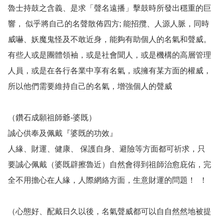
魯士持鼓之含義、是求「聲名遠播」擊鼓時所發出穩重的巨
響， 似乎將自己的名聲散佈四方; 能招攬、人源人脈，同時
威嚇、妖魔鬼怪及不敢近身，能夠有助個人的名氣和聲威。
有些人或是團體領袖，或是社會聞人，或是機構的高層管理
人員，或是在各行各業中享有名氣，或擁有某方面的權威，
所以他們需要維持自己的名氣，增強個人的聲威

（鑽石成願祖師爺-婆既）

誠心供奉及佩戴『婆既的功效』 

人緣、財運、健康、 保護自身、避險等方面都可祈求，只
要誠心佩戴（婆既辟擦魯近）自然會得到祖師治愈庇佑，完
全不用擔心在人緣，人際網絡方面，生意財運的問題！  ！

（心態好、配戴日久以後，名氣聲威都可以自自然然地被提