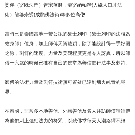
婆伴（婆既法門）普宋落曆，龍婆納帕灣(人緣人口才法
術）龍婆崇燙(成願佛法術)等多位高僧

當時已是泰國當地一帶公認的魯士剎印（魯士剎印的法相為
紋身師）僮身，加上師傅天資聰穎，除了能設計得一手好圖
之餘，刺符的速度、力量及美觀程度更是令人訝異，所以師
傅十六歲的時候已擁有自己的佛堂為善信進行法事及刺符。

師傅的法術力量及刺符技術無可置疑已達到爐火純青的境
界。

在泰國，非常多本地善信、外籍善信及名人拜訪師傅請師傅
為他們刺上強勁法力的符咒，以致佛堂每天人潮絡繹不絕
