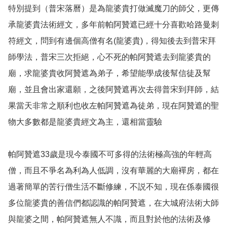
特別提到（普宋落曆）是為龍婆貴打做滅魔刀的師父，更傳
承龍婆貴法術經文，多年前帕阿贊遮已經十分喜歡哈路曼刺
符經文，問到有邊個高僧有名(龍婆貴)，得知後去到普宋拜
師學法，普宋三次拒絕，心不死的帕阿贊遮去到龍婆貴的
廟，求龍婆貴收阿贊遮為弟子，希望能學成後幫信徒及幫
廟，並且會出家還願，之後阿贊遮再次去得普宋到拜師，結
果當天非常之順利也收左帕阿贊遮為徒弟，現在阿贊遮的聖
物大多數都是龍婆貴經文為主，還相當靈驗

帕阿贊遮33歲是現今泰國不可多得的法術極高強的年輕高
僧，而且不爭名為利為人低調，沒有華麗的大廟襌房，都在
過著簡單的苦行僧生活不斷修練，不説不知，現在係泰國很
多位龍婆貴的善信們都認識的帕阿贊遮，在大城府法術大師
與龍婆之間，帕阿贊遮無人不識，而且對於他的法術及修