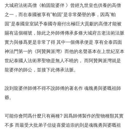
大城府法術高僧《帕固龍婆伴 》曾經九世皇也供養的高僧
之一，而在泰國被享有"帕固"是非常榮譽的事，因爲"帕
固"是泰國皇室賦予泰國寺廟付出極巨大貢獻的高僧才能被
賜有這個稱號，除此之外師傅傳承多條大城府古老法術法脈 
實力與修爲更是非常了得 其中一個傳承便是 享有全泰四面
神法門第一的《阿贊興派灣》而他的名聲基本在上世紀至本
世紀泰國人法術界聖物是無人不曉的， 而阿贊興派灣就是
龍婆伴的師公，並接下此傳承法脈。

說到龍婆伴師傅不得不說師傅的著名作 魂魄勇與婆嘅祖師
爺。

可能你會問爲什麼只有兩種? 因爲師傅製作的聖物種類其實
不多 而最受大批弟子信徒喜愛追崇的則是魂魄勇與婆嘅祖