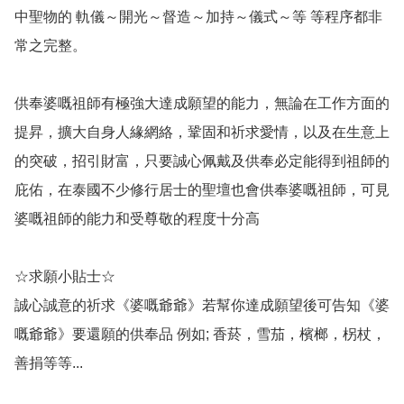
中聖物的 軌儀～開光～督造～加持～儀式～等 等程序都非
常之完整。

供奉婆嘅祖師有極強大達成願望的能力，無論在工作方面的
提昇，擴大自身人緣網絡，鞏固和祈求愛情，以及在生意上
的突破，招引財富，只要誠心佩戴及供奉必定能得到祖師的
庇佑，在泰國不少修行居士的聖壇也會供奉婆嘅祖師，可見
婆嘅祖師的能力和受尊敬的程度十分高

☆求願小貼士☆

誠心誠意的祈求《婆嘅爺爺》若幫你達成願望後可告知《婆
嘅爺爺》要還願的供奉品 例如; 香菸，雪茄，檳榔，柺杖，
善捐等等...
