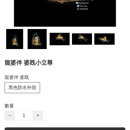
龍婆伴 婆既小立尊
龍婆伴 婆既
黑色防水外殼
數量
−
+