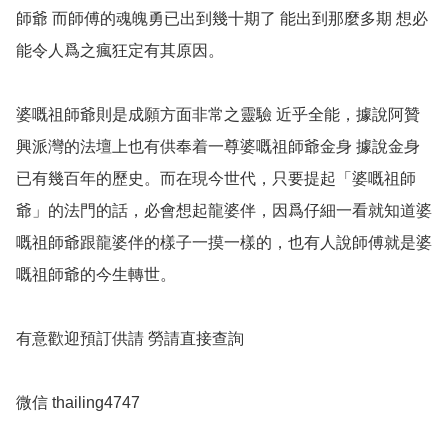
師爺 而師傅的魂魄勇已出到幾十期了 能出到那麼多期 想必
能令人爲之瘋狂定有其原因。

婆嘅祖師爺則是成願方面非常之靈驗 近乎全能，據說阿贊
興派灣的法壇上也有供奉着一尊婆嘅祖師爺金身 據說金身
已有幾百年的歷史。而在現今世代，只要提起「婆嘅祖師
爺」的法門的話，必會想起龍婆伴，因爲仔細一看就知道婆
嘅祖師爺跟龍婆伴的樣子一摸一樣的，也有人說師傅就是婆
嘅祖師爺的今生轉世。

有意歡迎預訂供請 勞請直接查詢

微信 thailing4747
