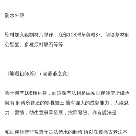
防水外殼

聖料加入銀制符片督作，底部108灣草藥粉外、龍婆茶林師
公聖髮、多種原料礦石等等

《婆嘅祖師爺》 ( 老爺爺之意) 

魯士擁有108種化身，而這獨有法相是由帕固伴師傅所繼承
擁有 師傅所督造的婆嘅魯士 擁有強大的成願能力，人緣魅
力，愛情，助生意事業發展，擋降避險。亦有說法是

帕固伴師傅非常遵守古法傳承的師傅 所以在遵循古老法本