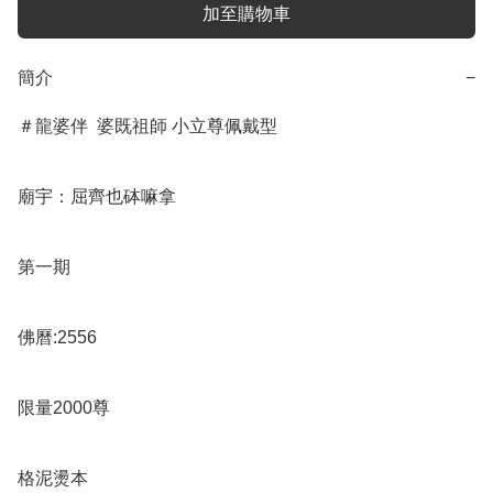
加至購物車
簡介
−
＃龍婆伴  婆既祖師 小立尊佩戴型

廟宇：屈齊也砵嘛拿

第一期

佛曆:2556

限量2000尊

格泥燙本
