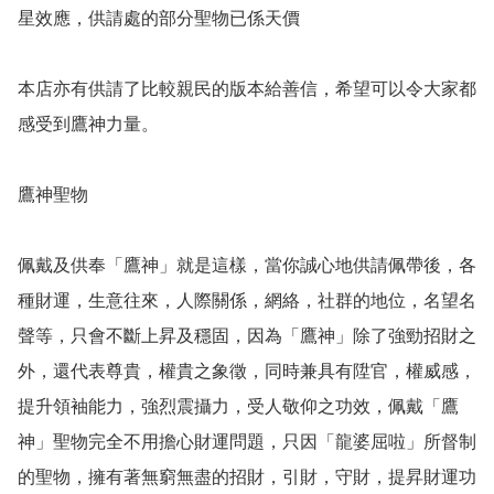
星效應，供請處的部分聖物已係天價

本店亦有供請了比較親民的版本給善信，希望可以令大家都
感受到鷹神力量。

鷹神聖物

佩戴及供奉「鷹神」就是這樣，當你誠心地供請佩帶後，各
種財運，生意往來，人際關係，網絡，社群的地位，名望名
聲等，只會不斷上昇及穩固，因為「鷹神」除了強勁招財之
外，還代表尊貴，權貴之象徵，同時兼具有陞官，權威感，
提升領袖能力，強烈震攝力，受人敬仰之功效，佩戴「鷹
神」聖物完全不用擔心財運問題，只因「龍婆屈啦」所督制
的聖物，擁有著無窮無盡的招財，引財，守財，提昇財運功