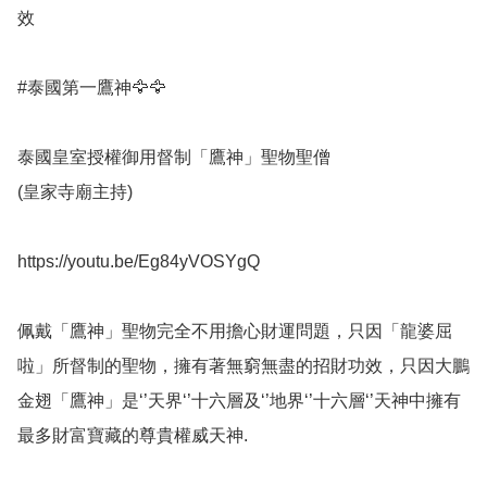
效

#泰國第一鷹神🦅🦅

泰國皇室授權御用督制「鷹神」聖物聖僧

(皇家寺廟主持) 

https://youtu.be/Eg84yVOSYgQ

佩戴「鷹神」聖物完全不用擔心財運問題，只因「龍婆屈
啦」所督制的聖物，擁有著無窮無盡的招財功效，只因大鵬
金翅「鷹神」是‘’天界‘’十六層及‘’地界‘’十六層‘’天神中擁有
最多財富寶藏的尊貴權威天神.
