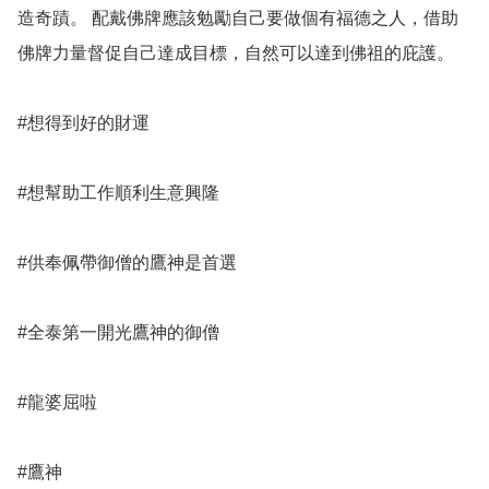
造奇蹟。 配戴佛牌應該勉勵自己要做個有福德之人，借助
佛牌力量督促自己達成目標，自然可以達到佛祖的庇護。

#想得到好的財運

#想幫助工作順利生意興隆

#供奉佩帶御僧的鷹神是首選

#全泰第一開光鷹神的御僧

#龍婆屈啦

#鷹神
