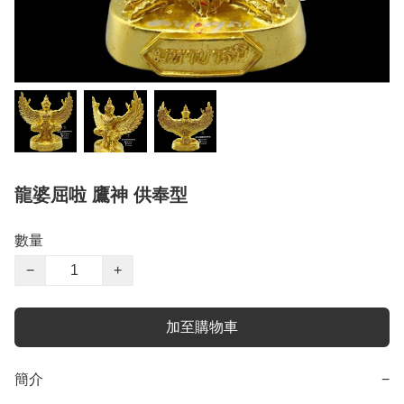
龍婆屈啦 鷹神 供奉型
數量
−
+
加至購物車
簡介
−