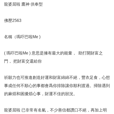
龍婆屈啦 鷹神 供奉型

佛歷2563 

名稱（瑪吓巴啦Me )

( 瑪吓巴啦Me ) 意思是擁有最大的能量，  助打開財富之
門， 把財富交還給你

祈願力也可推進創造好運和財富綿綿不絕，豐衣足食，心想
事成任何不順心的事都會爲你排除讓你順利渡過。掃除遇到
的麻煩和困擾煩心事，財運不佳的狀況。

龍婆屈啦 已非常有名氣，不少善信都讚口不絕，再加上明