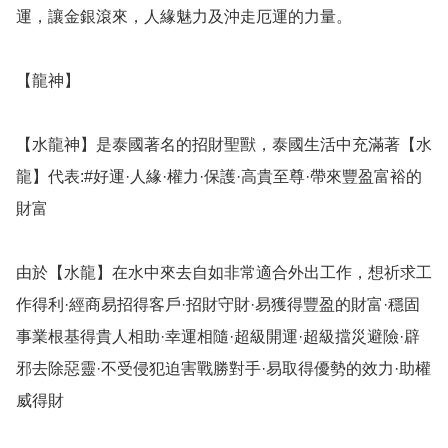
運，讓金銀滾來，人緣魅力及沖走厄運的力量。

【龍神】

【水龍神】是泰國著名的招財聖獸，泰國生活中充滿著【水
龍】代表:#好運·人緣·權力·保護·高貴至尊·帶來豐盈富裕的
財富

由於【水龍】在水中來去自如非常適合外出工作，想祈求工
作得利·經商易招得客戶·招財守財·易獲得豐盈的財富·穩固
事業根基得貴人相助·幸運相隨·超級開運·超級擋災避險·辟
邪去除惡靈·不受侵犯迫害戰勝對手·易取得優勢的效力·助權
威得財
