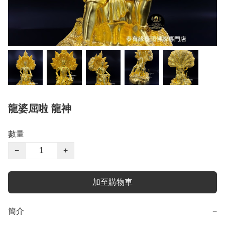
龍婆屈啦 龍神
數量
−
+
加至購物車
簡介
−