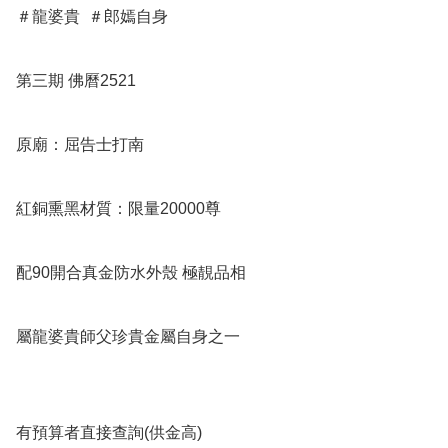
＃龍婆貴  ＃郎嫣自身

第三期 佛曆2521

原廟：屈告士打南

紅銅熏黑材質：限量20000尊

配90開合真金防水外殼 極靚品相

屬龍婆貴師父珍貴金屬自身之一

有預算者直接查詢(供金高)
