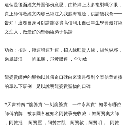
這個是後面經文外圍部份意思，由於網上太多複製嘅字眼，
真正師傅嘅經文內容已經注入我腦海裡邊，供請後我會一一
告知！這塊自身可以講龍婆貴高僧利用自己畢生學會最好經
文注入，做最好的聖物給弟子供請

功效：招財，轉運增運升運，招人緣旺貴人緣，擋煞驅邪，
乘風破浪，一帆風順，飛黃騰達 ，全功效

龍婆貴師傅的聖物以其傳奇口碑向來還是得到全泰信衆追捧
的單以下事例，足以說明龍婆貴聖物的口碑

#天書神僧 #龍婆貴 “一刻龍婆貴，一生永富貴”. 如果有哪位
師傅的牌，被泰國各種知名阿贊爭先收藏 ：帕阿贊奧大師 
，阿贊批 ，阿贊壓 ，阿贊古凱，阿贊敦，阿贊明，   阿贊